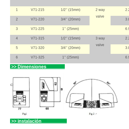
1
V71-215
1/2’’ (15mm)
2 way
2.
valve
2
V71-220
3/4’’ (20mm)
3.
3
V71-225
1’’ (25mm)
6.
4
V71-315
1/2’’ (15mm)
3 way
2.
valve
5
V71-320
3/4’’ (20mm)
3.
6
V71-325
1’’ (25mm)
6.
>>
Dimensiones
>>
instalación