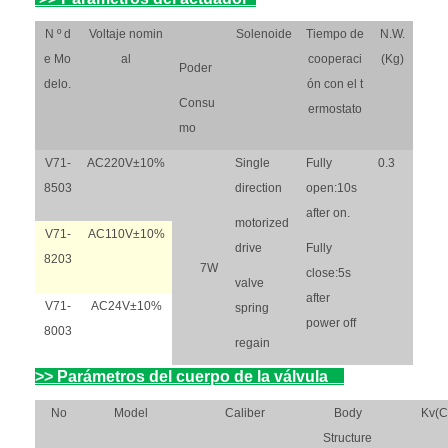
N º d
Voltaje nomin
Solenoide
Tiempo de
N.W.
e Mo
al
cooperaci
(Kg)
Poder
delo.
ón con el t
Consu
ermostato
mo
V71-
AC220V±10%
Single
Fully
0.3
8503
direction
open:10s
after on.
motorized
V71-
AC110V±10%
drive
Fully
8203
7W
close:5s
valve
after
V71-
AC24V±10%
spring
power off
8003
regain
>>
Parámetros del cuerpo de la válvula
No
Model
Caliber
Body
Kv(C
Structure