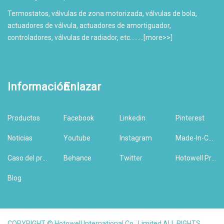
Termostatos, válvulas de zona motorizada, válvulas de bola,
actuadores de válvula, actuadores de amortiguador,
controladores, válvulas de radiador, etc.........[
more>>
]
Información
Enlazar
Productos
Facebook
Linkedin
Pinterest
Noticias
Youtube
Instagram
Made-In-China
Caso del producto
Behance
Twitter
Hotowell Previous Version Website
Blog
COPYRIGHT © Hotowell International Co., Limited ALL RIGHTS