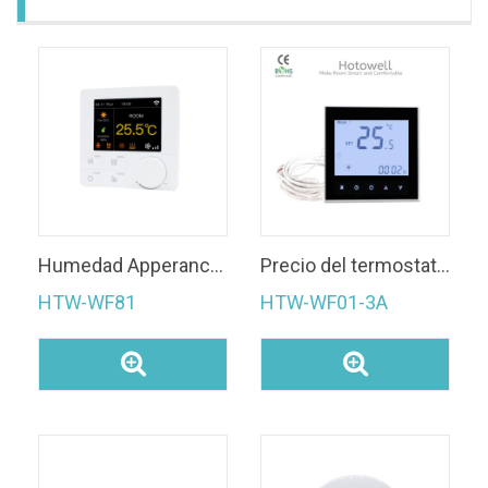
Humedad Apperance Control por voz Suelo radiante&Fan Coil Modbus&Wifi Mando Termostato multifunción
Precio del termostato digital
HTW-WF81
HTW-WF01-3A