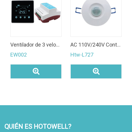
Ventilador de 3 velocidades/ventilador EC Aire acondicionado inteligente Modbus Fan Coil Termostato
AC 110V/240V Contacto Seco Cuerpo Humano Sensor de Movimiento Htw-L727 LED Detector Infrarrojo
EW002
Htw-L727
QUIÉN ES HOTOWELL?