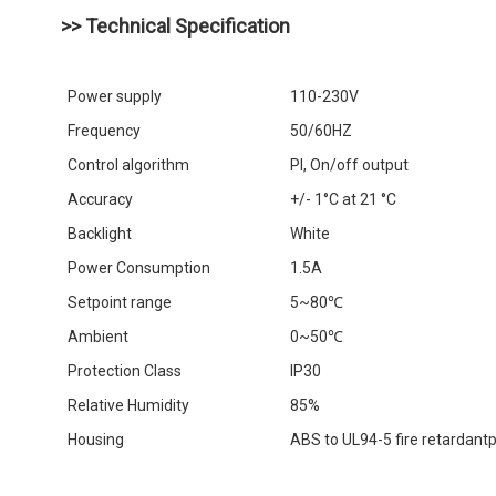
>> Technical Specification
Power supply
110-230V
Frequency
50/60HZ
Control algorithm
Pl, On/off output
Accuracy
+/- 1°C at 21 °C
Backlight
White
Power Consumption
1.5A
Setpoint range
5~80℃
Ambient
0~50℃
Protection Class
IP30
Relative Humidity
85%
Housing
ABS to UL94-5 fire retardantp