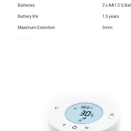
Batteries
2 x AA1.5 V, Ba
Battery life
1.5 years
Maximum Extention
5mm: