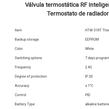
 Válvula termostática RF inteligente Pantalla LCD Control PID 
Termostato de radiador
Item
HTW-31RT Therm
Backup storage
EEPROM
Color
White
Switching options
7 days program
Frequency
2.4G
Degree of protection:
IP 20
Accuracy:
± 1°C
Control:
PID
Battery Type
alkaline batteri