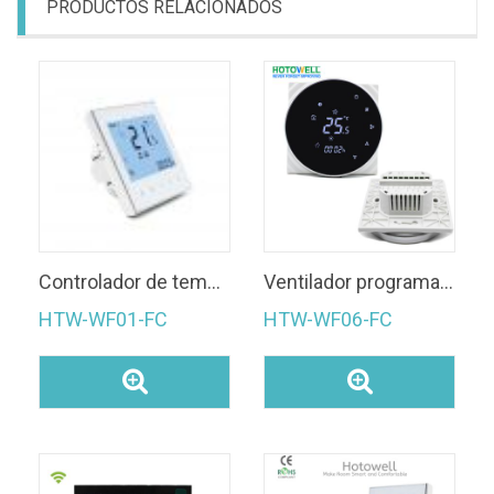
PRODUCTOS RELACIONADOS
Controlador de temperatura ambiente WIFI programable con salida moduladora de válvula de refrigeración para HVAC
Ventilador programable remoto HVAC Smart Room WIFI Termostato
HTW-WF01-FC
HTW-WF06-FC