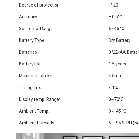
Degree of protection:
IP 20
Accuracy:
± 0.5°C
Set Temp. Range:
5~45 °C
Battery Type
Dry Battery
Batteries
3 V,2xAA Batter
Battery life
1.5 years
Maximum stroke:
4.5mm:
Timing Error:
< 1%
Display temp. Range:
0~70°C
Ambient Temp.:
0 ~ 45 °C
Ambient Humidity:
5 ~ 95 % RH (N