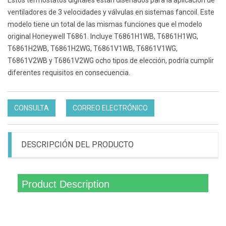
Estos termostatos digitales están diseñados para la aplicación de
ventiladores de 3 velocidades y válvulas en sistemas fancoil. Este
modelo tiene un total de las mismas funciones que el modelo
original Honeywell T6861. Incluye T6861H1WB, T6861H1WG,
T6861H2WB, T6861H2WG, T6861V1WB, T6861V1WG,
T6861V2WB y T6861V2WG ocho tipos de elección, podría cumplir
diferentes requisitos en consecuencia.
CONSULTA
CORREO ELECTRÓNICO
DESCRIPCIÓN DEL PRODUCTO
Product Description