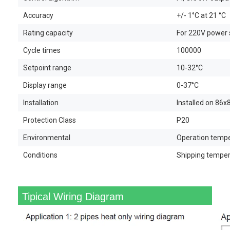
Accuracy
+/- 1°C at 21 °C
Rating capacity
For 220V power s
Cycle times
100000
Setpoint range
10-32°C
Display range
0-37°C
Installation
Installed on 86
Protection Class
P20
Environmental
Operation temp
Conditions
Shipping temper
Tipical Wiring Diagram