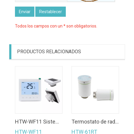
Enviar
Restablecer
Todos los campos con un * son obligatorios.
PRODUCTOS RELACIONADOS
HTW-WF11 Sistema de calefacción Modbus o Wifi Termostato Controlador de calentador de caldera eléctrica de agua digital
Termostato de radiador Color negro/blanco TRV Zigbee Interior Control digital Calefacción Válvulas termostáticas HTW-61RT
HTW-WF11
HTW-61RT