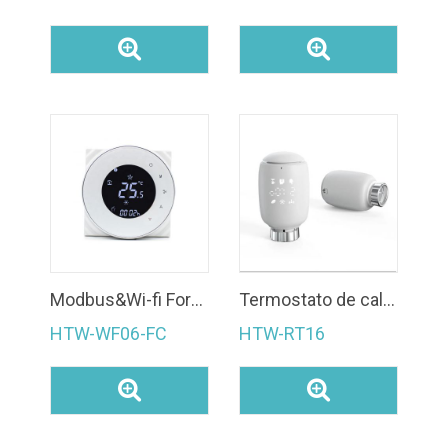
Modbus&Wi-fi Forma Redonda 4 Tubos Sistema Fan Coil Habitación Smart Life Termostato HTW-WF06-FC
Termostato de calefacción inteligente de bajo consumo RT16 Zigbee programable + Actuador de radiador de puerta de enlace
HTW-WF06-FC
HTW-RT16