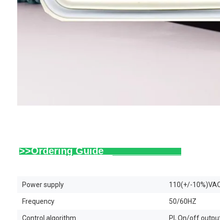
>>Ordering Guide   
Power supply
110(+/-10%)VA
Frequency
50/60HZ
Control algorithm
Pl, On/off outpu