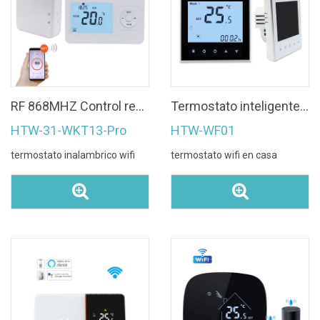
RF 868MHZ Control remoto inalámbrico wifi Termostato de caldera programable
Termostato inteligente wifi de pantalla táctil digital para sistema de calefacción por suelo radiante en casa
HTW-31-WKT13-Pro
HTW-WF01
termostato inalambrico wifi
termostato wifi en casa