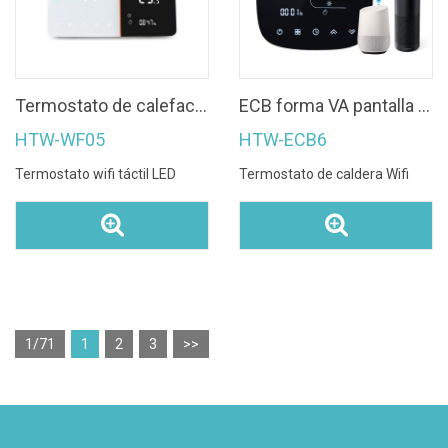
Termostato de calefacción programable wifi con pantalla táctil LED de funcionamiento con bloque deslizante
ECB forma VA pantalla Smart Tuya Calefacción por suelo radiante Wifi Termostato de habitación
HTW-WF05
HTW-ECB6
Termostato wifi táctil LED
Termostato de caldera Wifi
1/71
1
2
3
>>